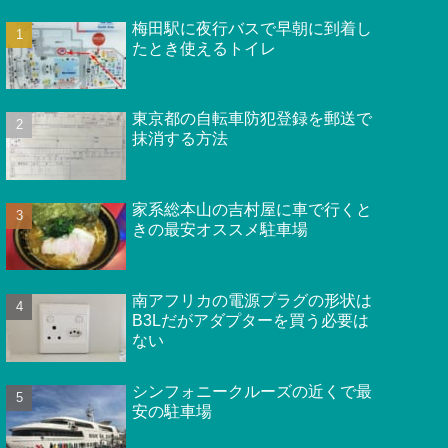
梅田駅に夜行バスで早朝に到着し
たとき使えるトイレ
東京都の自転車防犯登録を郵送で
抹消する方法
家系総本山の吉村屋に車で行くと
きの最安オススメ駐車場
南アフリカの電源プラグの形状は
B3Lだがアダプターを買う必要は
ない
シンフォニークルーズの近くで最
安の駐車場