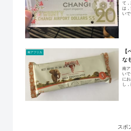
て，
は，
いで
【
南アフリカ
な
南ア
いで
にお
し，
スポ