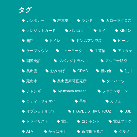
タグ
レンタカー
駐車場
ランド
カローラクロス
クレジットカード
バンコク
タイ
KINTO
無料
トイレ
ドンムアン空港
ビール
ケープタウン
ニューヨーク
手荷物
アユタヤ
国際免許
ジパングトラベル
アシアナ航空
奥出雲
おみやげ
GRAB
機内食
仁川
延命水
奥出雲舞茸直売所
タイバーツ
チャンギ
Ayutthaya retreat
ファランポーン
ロティ・サイマイ
早朝
カフェ
オプショナルツアー
TRAVELIST by CROOZ
B3L
トラベリスト
電圧
コンセント
電源プラグ
ATM
かっぱ横丁
茶屋町あるこ
グルメ