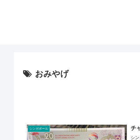
おみやげ
チ
シンガポール
シン