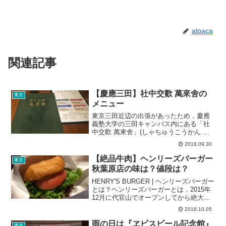
alpaca
関連記事
【慶應三田】社中交歡 萬來舍の
東京
メニュー
東京三田近辺の出張があったため，慶應
義塾大学の三田キャンパス内にある「社
中交歡 萬來舍」(しゃちゅうこうかん ば
んらいしゃ)というレストラン(?)に行って
2018.09.30
きました。「社中交歡 萬來舍」とは，
2011年に建て替えが完了した南校舎３F
【絶品牛肉】ヘンリーズバーガー
東京
にある，塾...
秋葉原店の味は？値段は？
HENRY'S BURGER | ヘンリーズバーガー
とは？ヘンリーズバーガーとは，2015年
12月に代官山でオープンしてから絶大な
人気を誇る高級ハンバーガーショップで
2018.10.05
す。秋葉原店は，2017年9月にオープンし
ました。このハンバーガーショップ...
雨の日は『ヱビスビール記念館』
東京