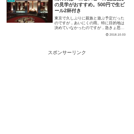
の見学がおすすめ。500円で生ビ
ール2杯付き
東京で久しぶりに親族と遊ぶ予定だった
のですが，あいにくの雨。特に目的地は
決めていなかったのですが，急きょ思い
立ったのが，『ヱビスビール記念館』の
2018.10.03
見学です。これが思いのほか満足度が高
かったので，レポートしたいと思いま
す。特に，雨の日におすすめ...
スポンサーリンク