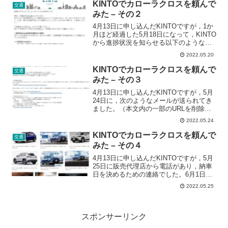
ーラクロスも，MyToyota+というアプリ
KINTOでカローラクロスを頼んで
交通
をスマホにイ...
みた – その２
4月13日に申し込んだKINTOですが，1か
月ほど経過した5月18日になって，KINTO
から進捗状況を知らせる以下のようなメ
ールが来ました。愛車サブスクリプショ
2022.05.20
ンサービスのKINTOです。現在、各種手
続きを進めております。あらためて担当
KINTOでカローラクロスを頼んで
交通
販売...
みた – その３
4月13日に申し込んだKINTOですが，5月
24日に，次のようなメールが送られてき
ました。（本文内の一部のURLを削除し
ています。）どうやら，車両のナンバー
2022.05.24
登録が完了したとのことで，実際に車が
販売店に到着している模様です。■■様こ
KINTOでカローラクロスを頼んで
交通
のたびはK...
みた – その４
4月13日に申し込んだKINTOですが，5月
25日に販売代理店から電話があり，納車
日を決めるための連絡でした。6月1日以
降であれば，納車が可能とのことでした
2022.05.25
ので，最短の6月1日の午前中に納車をお
願いしました。納期は2か月程度と言われ
ており，...
スポンサーリンク