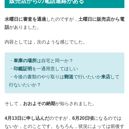
販売店からの電話連絡がある
水曜日に審査を通過
したのですが，
土曜日に販売店から電
話
がありました。
内容としては，次のような感じでした。
・
車庫の場所
は自宅と同一か？
・
印鑑証明
を一通用意してほしい
・今後の書類のやり取りは
郵送
で行いたいか
来店
して
行ないたいか？
そして，
おおよその納期
が知らされました。
4月13日に申し込んだ
のですが，
6月20日頃
になるのでは
ないか，とのことです。もちろん，状況によっては前後す