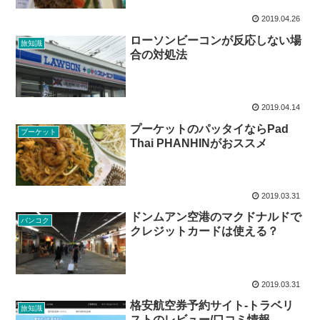
2019.04.26
ローソンビーコンが反応しない場
旅知識
合の対処法
2019.04.14
プーケットのパッタイならPad
プーケット
Thai PHANHINがおススメ
2019.03.31
ドンムアン空港のマクドナルドで
バンコク
クレジットカードは使える？
2019.03.31
格安航空券予約サイト-トラベリ
旅知識
ストのレビュー/口コミ情報