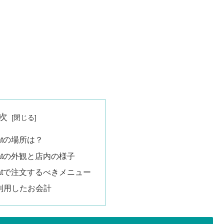
次
treatの場所は？
etreatの外観と店内の様子
retreatで注文するべきメニュー
利用したお会計