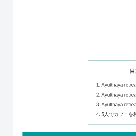
目
Ayutthaya re
Ayutthaya r
Ayutthaya 
5人でカフェを