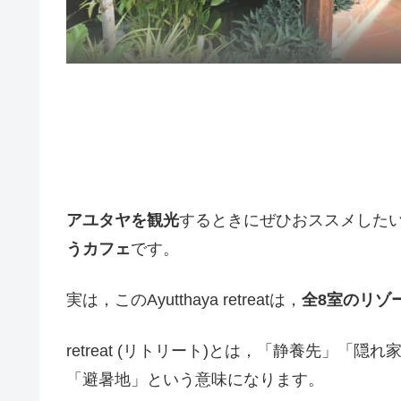
アユタヤを観光
するときにぜひおススメした
うカフェ
です。
実は，このAyutthaya retreatは，
全8室のリゾ
retreat (リトリート)とは，「静養先」「隠れ家
「避暑地」という意味になります。