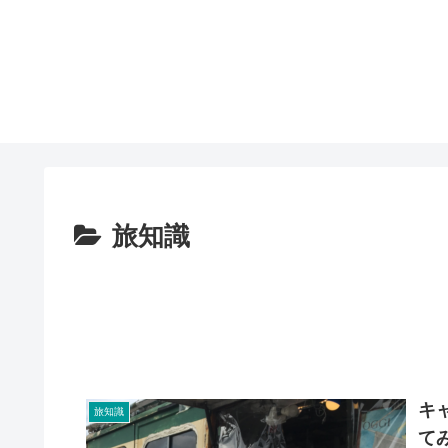
旅知識
キ
旅知識
て