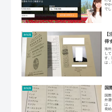
やか
でしょ
【
旅知識
得
海外
して
す。
は，
国
旅知識
国際
外運
は，
発給