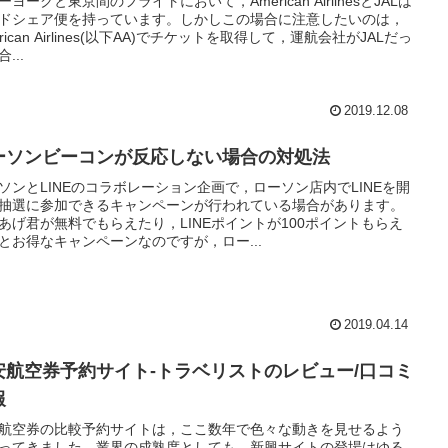
ーヨークと東京間のフライトにおいて，American AirlinesとJALは
ドシェア便を持っています。しかしこの場合に注意したいのは，
erican Airlines(以下AA)でチケットを取得して，運航会社がJALだっ
...
2019.12.08
ーソンビーコンが反応しない場合の対処法
ソンとLINEのコラボレーション企画で，ローソン店内でLINEを開
抽選に参加できるキャンペーンが行われている場合があります。
あげ君が無料でもらえたり，LINEポイントが100ポイントもらえ
とお得なキャンペーンなのですが，ロー...
2019.04.14
安航空券予約サイト-トラベリストのレビュー/口コミ
報
航空券の比較予約サイトは，ここ数年で色々な動きを見せるよう
ってきました。業界の成熟度としても，新興サイトの登場はゆる