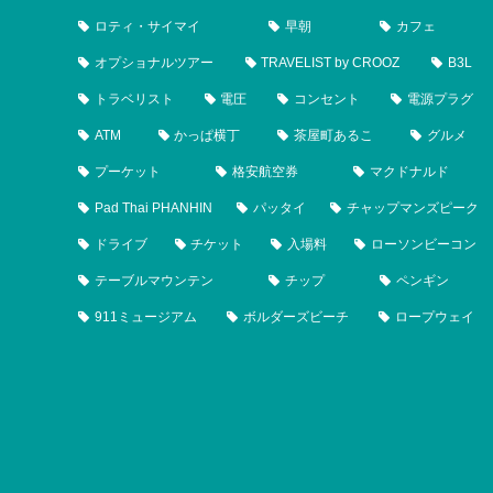
ロティ・サイマイ
早朝
カフェ
オプショナルツアー
TRAVELIST by CROOZ
B3L
トラベリスト
電圧
コンセント
電源プラグ
ATM
かっぱ横丁
茶屋町あるこ
グルメ
プーケット
格安航空券
マクドナルド
Pad Thai PHANHIN
パッタイ
チャップマンズピーク
ドライブ
チケット
入場料
ローソンビーコン
テーブルマウンテン
チップ
ペンギン
911ミュージアム
ボルダーズビーチ
ロープウェイ