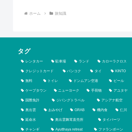
ホーム
旅知識
タグ
レンタカー
駐車場
ランド
カローラクロス
クレジットカード
バンコク
タイ
KINTO
無料
トイレ
ドンムアン空港
ビール
ケープタウン
ニューヨーク
手荷物
アユタヤ
国際免許
ジパングトラベル
アシアナ航空
奥出雲
おみやげ
GRAB
機内食
仁川
延命水
奥出雲舞茸直売所
タイバーツ
チャンギ
Ayutthaya retreat
ファランポーン