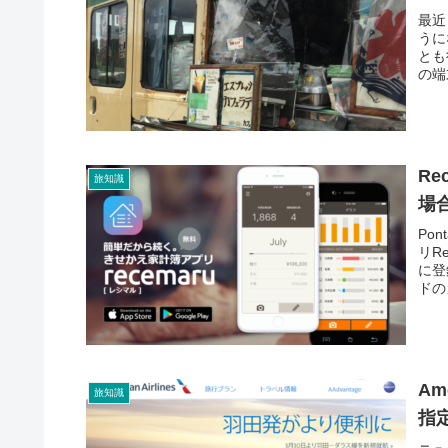
最近
うに
とも
の端
Re
旅知識
場
Po
リR
に登
ドの
Am
旅知識
指