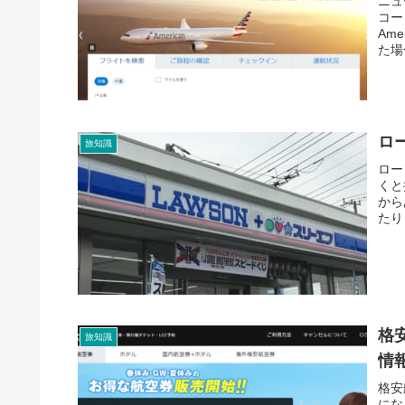
ニュ
コー
Am
た場合
ロ
旅知識
ロー
くと
から
たり
格
旅知識
情
格安
にな