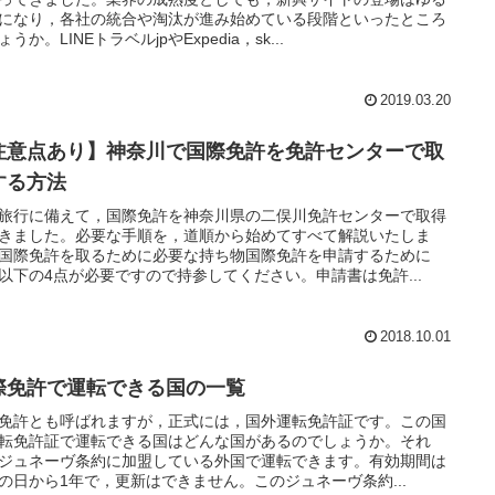
になり，各社の統合や淘汰が進み始めている段階といったところ
うか。LINEトラベルjpやExpedia，sk...
2019.03.20
注意点あり】神奈川で国際免許を免許センターで取
する方法
旅行に備えて，国際免許を神奈川県の二俣川免許センターで取得
きました。必要な手順を，道順から始めてすべて解説いたしま
国際免許を取るために必要な持ち物国際免許を申請するために
以下の4点が必要ですので持参してください。申請書は免許...
2018.10.01
際免許で運転できる国の一覧
免許とも呼ばれますが，正式には，国外運転免許証です。この国
転免許証で運転できる国はどんな国があるのでしょうか。それ
ジュネーヴ条約に加盟している外国で運転できます。有効期間は
の日から1年で，更新はできません。このジュネーヴ条約...